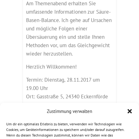
Am Themenabend erhalten Sie
umfassende Informationen zur Säure-
Basen-Balance. Ich gehe auf Ursachen
und mögliche Folgen einer
Übersäuerung ein und stelle Ihnen
Methoden vor, um das Gleichgewicht
wieder herzustellen.
Herzlich Willkommen!
Termin: Dienstag, 28.11.2017 um
19.00 Uhr
Ort: Gasstraße 5, 24340 Eckernförde
(Praxis T. Gabriel)
Zustimmung verwalten
Kosten: 10,- Euro inkl. Material
Um dir ein optimales Erlebnis zu bieten, verwenden wir Technologien wie
Anmeldung und Fragen per Telefon
Cookies, um Geräteinformationen zu speichern und/oder darauf zuzugreifen.
per Telefon oder Email:
Wenn du diesen Technologien zustimmst, können wir Daten wie das