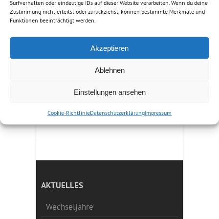
Surfverhalten oder eindeutige IDs auf dieser Website verarbeiten. Wenn du deine
04351.7534590/
Zustimmung nicht erteilst oder zurückziehst, können bestimmte Merkmale und
info@ernährungsberatung-
Funktionen beeinträchtigt werden.
eckernförde.de
, oder nutzen Sie das
Kontaktformular
.
Akzeptieren
Ablehnen
←
21.11.2017 – Macht Schokolade
glücklich?
Einstellungen ansehen
Lassen Sie sich berühren!
→
Cookie-Richtlinie
Datenschutzerklärung
Impressum
AKTUELLES
Wechseljahre