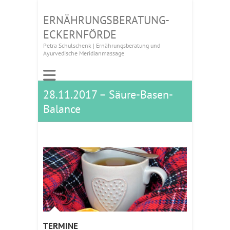
ERNÄHRUNGSBERATUNG-
ECKERNFÖRDE
Petra Schulschenk | Ernährungsberatung und
Ayurvedische Meridianmassage
28.11.2017 – Säure-Basen-
Balance
TERMINE