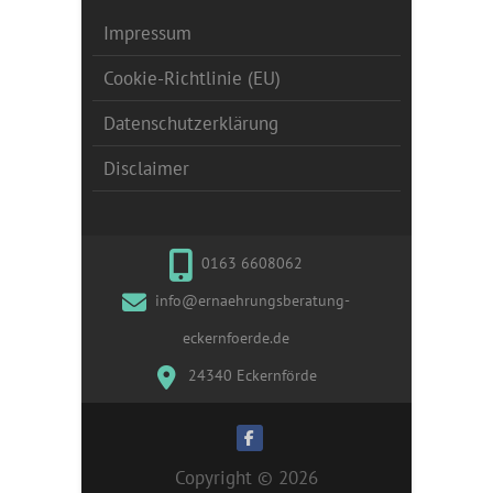
Impressum
Cookie-Richtlinie (EU)
Datenschutzerklärung
Disclaimer
0163 6608062
info@ernaehrungsberatung-
eckernfoerde.de
24340 Eckernförde
Copyright © 2026