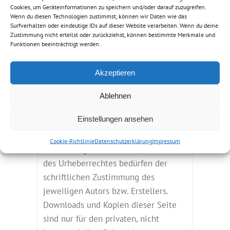
Cookies, um Geräteinformationen zu speichern und/oder darauf zuzugreifen.
Rechtsverletzungen werden wir
Wenn du diesen Technologien zustimmst, können wir Daten wie das
derartige Links umgehend entfernen.
Surfverhalten oder eindeutige IDs auf dieser Website verarbeiten. Wenn du deine
Zustimmung nicht erteilst oder zurückziehst, können bestimmte Merkmale und
Urheberrecht
Funktionen beeinträchtigt werden.
Die durch die Seitenbetreiber
Akzeptieren
erstellten Inhalte und Werke auf
diesen Seiten unterliegen dem
Ablehnen
deutschen Urheberrecht. Die
Einstellungen ansehen
Vervielfältigung, Bearbeitung,
Verbreitung und jede Art der
Cookie-Richtlinie
Datenschutzerklärung
Impressum
Verwertung außerhalb der Grenzen
des Urheberrechtes bedürfen der
schriftlichen Zustimmung des
jeweiligen Autors bzw. Erstellers.
Downloads und Kopien dieser Seite
sind nur für den privaten, nicht