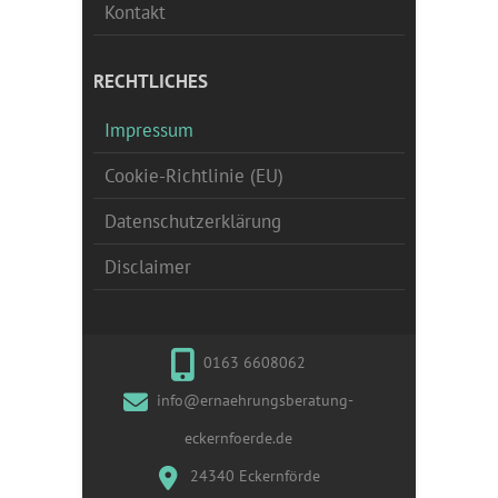
Kontakt
RECHTLICHES
Impressum
Cookie-Richtlinie (EU)
Datenschutzerklärung
Disclaimer
0163 6608062
info@ernaehrungsberatung-
eckernfoerde.de
24340 Eckernförde